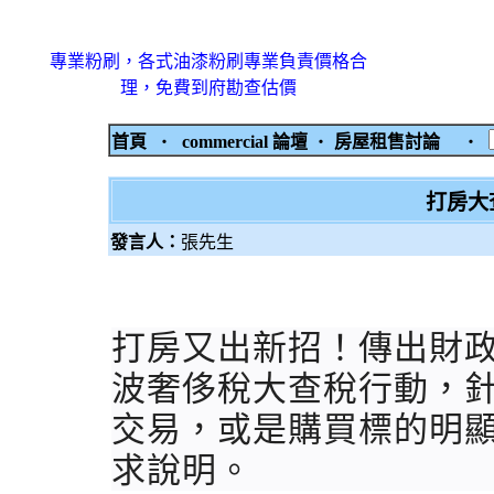
專業粉刷，各式油漆粉刷專業負責價格合
理，免費到府勘查估價
首頁
‧
commercial 論壇
‧
房屋租售討論
‧
打房大
發言人：
張先生
打房又出新招！傳出財
波奢侈稅大查稅行動，針
交易，或是購買標的明
求說明。