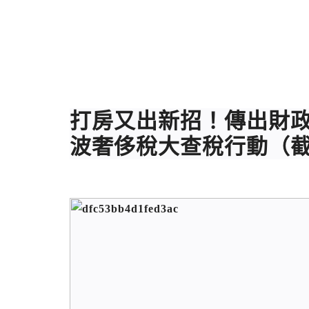
打房又出新招！傳出財
波奢侈稅大查稅行動（