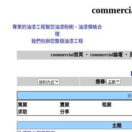
commer
專業的油漆工程幫您油漆粉刷，油漆價格合
理
我們包辦您整個油漆工程
commercial首頁
‧
commercial論壇
‧
搜尋:
※
買屋
賣屋
租屋
求助
分享
主題