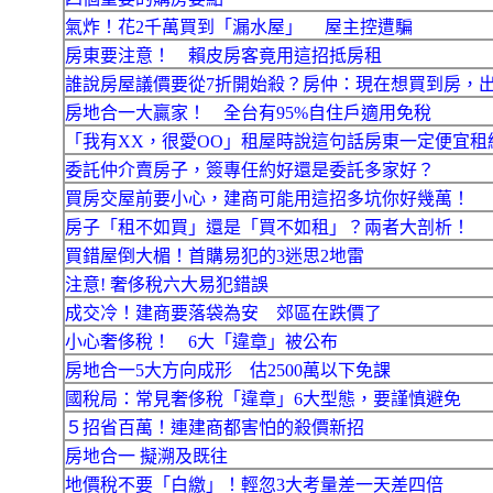
氣炸！花2千萬買到「漏水屋」 屋主控遭騙
房東要注意！ 賴皮房客竟用這招抵房租
誰說房屋議價要從7折開始殺？房仲：現在想買到房，
房地合一大贏家！ 全台有95%自住戶適用免稅
「我有XX，很愛OO」租屋時說這句話房東一定便宜租
委託仲介賣房子，簽專任約好還是委託多家好？
買房交屋前要小心，建商可能用這招多坑你好幾萬！
房子「租不如買」還是「買不如租」？兩者大剖析！
買錯屋倒大楣！首購易犯的3迷思2地雷
注意! 奢侈稅六大易犯錯誤
成交冷！建商要落袋為安 郊區在跌價了
小心奢侈稅！ 6大「違章」被公布
房地合一5大方向成形 估2500萬以下免課
國稅局：常見奢侈稅「違章」6大型態，要謹慎避免
５招省百萬！連建商都害怕的殺價新招
房地合一 擬溯及既往
地價稅不要「白繳」！輕忽3大考量差一天差四倍