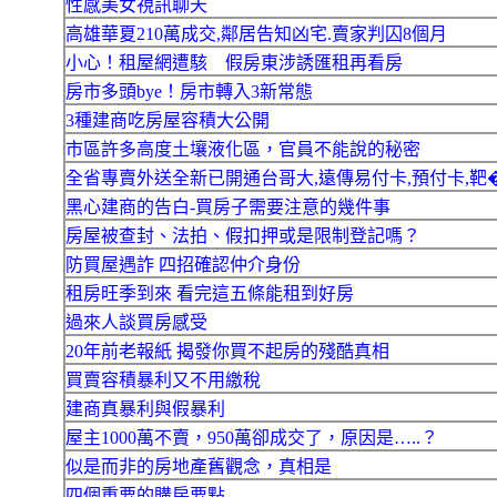
性感美女視訊聊天
高雄華夏210萬成交,鄰居告知凶宅.賣家判囚8個月
小心！租屋網遭駭 假房東涉誘匯租再看房
房市多頭bye！房市轉入3新常態
3種建商吃房屋容積大公開
市區許多高度土壤液化區，官員不能說的秘密
全省專賣外送全新已開通台哥大,遠傳易付卡,預付卡,靶
黑心建商的告白-買房子需要注意的幾件事
房屋被查封、法拍、假扣押或是限制登記嗎？
防買屋遇詐 四招確認仲介身份
租房旺季到來 看完這五條能租到好房
過來人談買房感受
20年前老報紙 揭發你買不起房的殘酷真相
買賣容積暴利又不用繳稅
建商真暴利與假暴利
屋主1000萬不賣，950萬卻成交了，原因是…..？
似是而非的房地產舊觀念，真相是
四個重要的購房要點