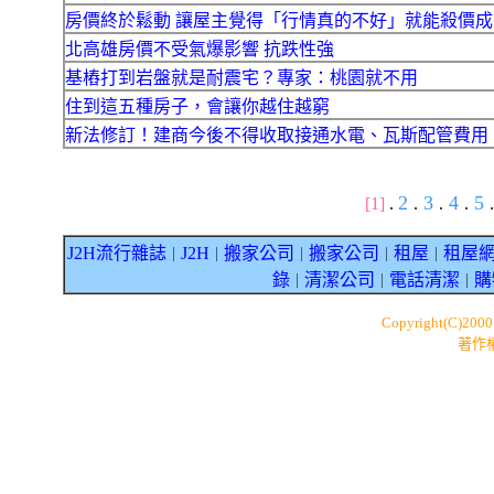
房價終於鬆動 讓屋主覺得「行情真的不好」就能殺價成
北高雄房價不受氣爆影響 抗跌性強
基樁打到岩盤就是耐震宅？專家：桃園就不用
住到這五種房子，會讓你越住越窮
新法修訂！建商今後不得收取接通水電、瓦斯配管費用
2
3
4
5
[1]
.
.
.
.
.
J2H流行雜誌
J2H
搬家公司
搬家公司
租屋
租屋
｜
｜
｜
｜
｜
錄
清潔公司
電話清潔
購
｜
｜
｜
Copyright(C)200
著作