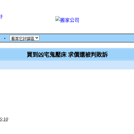
計
論
‧
買到凶宅鬼壓床 求償還被判敗訴
:10