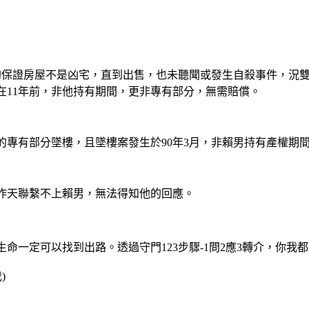
簽約保證房屋不是凶宅，直到出售，也未聽聞或發生自殺事件，況
在11年前，非他持有期間，更非專有部分，無需賠償。
的專有部分墜樓，且墜樓案發生於90年3月，非賴男持有產權期
昨天聯繫不上賴男，無法得知他的回應。
命一定可以找到出路。透過守門123步驟-1問2應3轉介，你我
)