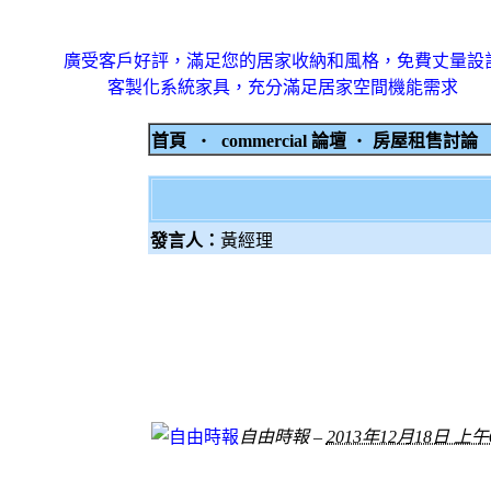
廣受客戶好評，滿足您的居家收納和風格，免費丈量設
客製化系統家具，充分滿足居家空間機能需求
首頁
‧
commercial 論壇
‧
房屋租售討
發言人：
黃經理
自由時報
–
2013年12月18日 上午6