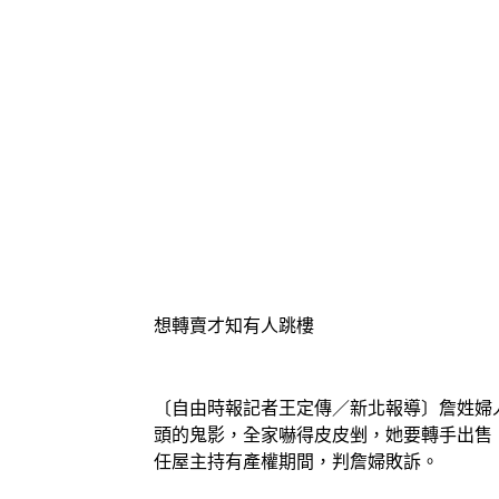
想轉賣才知有人跳樓
〔自由時報記者王定傳／新北報導〕詹姓婦
頭的鬼影，全家嚇得皮皮剉，她要轉手出售，
任屋主持有產權期間，判詹婦敗訴。