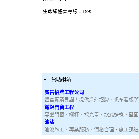
生命線協談專線：1995
贊助網站
廣告招牌工程公司
豐富實蹟見證！提供戶外招牌、帆布看板等
鐵鋁門窗工程
專營門窗、欄杆、採光罩，款式多樣，堅固
油漆
油漆施工、專業服務、價格合理、施工迅速