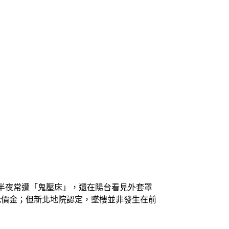
，半夜常遭「鬼壓床」，還在陽台看見外套罩
元價金；但新北地院認定，墜樓並非發生在前