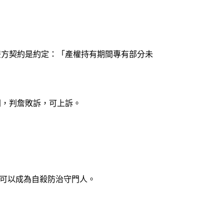
雙方契約是約定：「產權持有期間專有部分未
間，判詹敗訴，可上訴。
都可以成為自殺防治守門人。