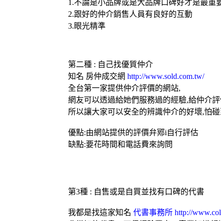
1.不論是小品牌或是大品牌口碑好才是最重
2.跟好的仲介銷售人員有良好的互動
3.眼光精準
第二種 : 自己找優質仲介
知名
房仲成交網
http://www.sold.com.tw/
全台第一家提供仲介評價的網站,
網友可以透過給她們服務過的經驗,給仲介評
所以讓大家可以安全的辨識仲介的好壞,怕碰
優點:由網站提供的評價弁鄍i自行評估
缺點:要花時間和電話費來詢問
第3種 : 自售或是自買並找有口碑的代書
我都是找這家知名
代書事務所
http://www.col