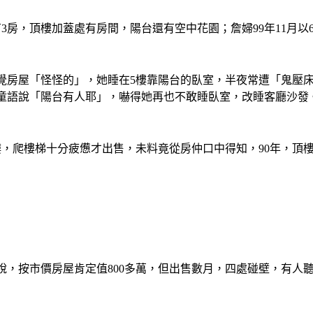
3房，頂樓加蓋處有房間，陽台還有空中花園；詹婦99年11月以
覺房屋「怪怪的」，她睡在5樓靠陽台的臥室，半夜常遭「鬼壓
童語說「陽台有人耶」，嚇得她再也不敢睡臥室，改睡客廳沙發
樓，爬樓梯十分疲憊才出售，未料竟從房仲口中得知，90年，頂
說，按市價房屋肯定值800多萬，但出售數月，四處碰壁，有人