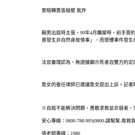
索賠轉賣皆碰壁 氣炸
賴男出庭時主張，99年4月購屋時，前手
曾發生非自然身故情事」，而墜樓事件發生
法官審理認為，無證據顯示死者自雙方約定
詹女的委任律師已建議詹女提出上訴。記者
※自殺不能解決問題，勇敢求救並非弱者，生
安心專線：0800-788-995(0800-請幫幫-救救我
張老師專線：1980