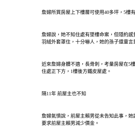
詹婦所買房屋上下樓層可使用40多坪，5樓有
詹婦說，她不知住處有墜樓命案，但隱約感
羽絨外套罩住，十分嚇人，她的孫子還童言
近來詹婦身體不適，長骨刺，考量房屋在5
住處正下方，1樓後方鐵皮屋處。
隔11年 前屋主也不知
詹婦氣憤說，前屋主賴男從未告知此事，她
要求前屋主賴男減少價金。