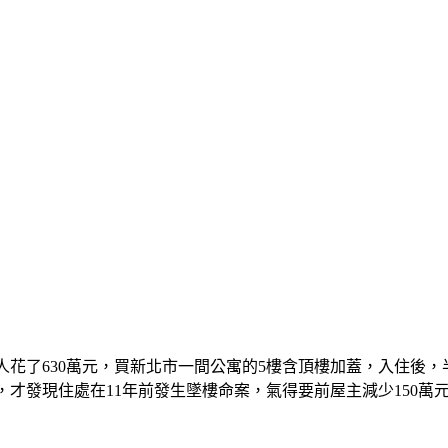
人花了630萬元，買新北市一間公寓的5樓含頂樓加蓋，入住後
才發現住處在11年前發生墜樓命案，氣得要前屋主減少150萬