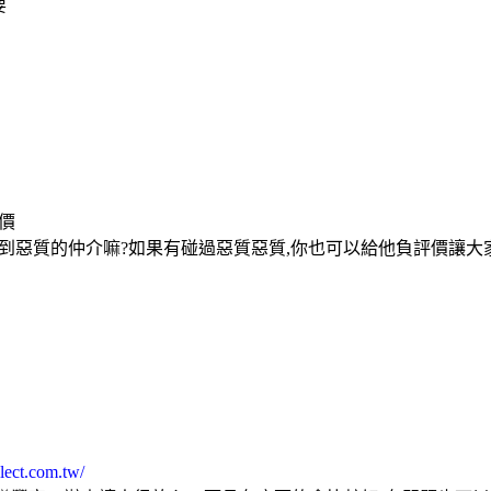
要
價
到惡質的仲介嘛?如果有碰過惡質惡質,你也可以給他負評價讓大
lect.com.tw/