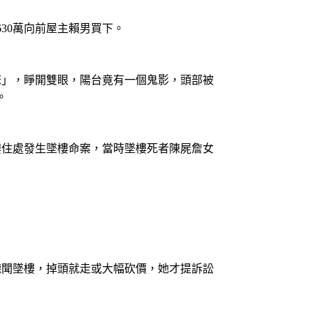
630萬向前屋主賴男買下。
床」，睜開雙眼，陽台竟有一個鬼影，頭部被
。
樓住處發生墜樓命案，當時墜樓死者陳屍詹女
聽聞墜樓，掉頭就走或大幅砍價，她才提訴訟