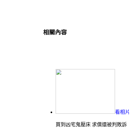
相關內容
看相片
買到凶宅鬼壓床 求償還被判敗訴