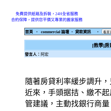
免費提供紙箱及拆裝，24H全省服務
合約保障，提供您平價又專業的搬家服務
首頁
‧
commercial 論壇
‧
貸款資訊
‧
[教學]
發言人：
阿宏
隨著
房貸
利率緩步調升，
近來，手頭据拮、繳不起
管建議，主動找銀行商量