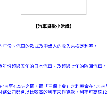
【汽車貸款小常識】
的年份、汽車的款式及申請人的收入來擬定利率。
造年份超過五年的日本汽車、及超過七年的歐洲汽車。
在
4%
至
4.25%
之間，而「三保上會」之利率會在
4.75%
財務公司都會以比較高的利率來作貸款，利率可高達
1