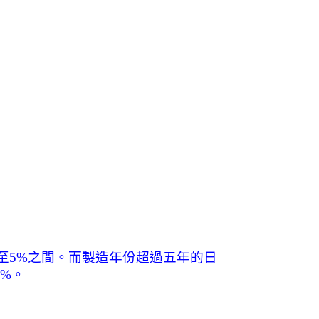
至
5%
之間。而製造年份超過五年的日
2%
。