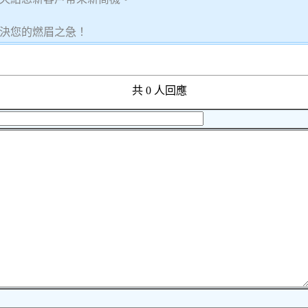
決您的燃眉之急！
共 0 人回應