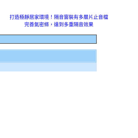
打造極靜居家環境！隔音窗裝有多層片止音檔
完善氣密條，達到多重隔音效果