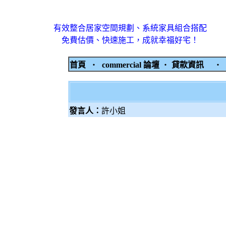
有效整合居家空間規劃、系統家具組合搭配
免費估價、快速施工，成就幸福好宅！
首頁
‧
commercial 論壇
‧
貸款資訊
‧
發言人：
許小姐