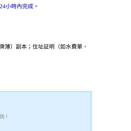
24
小時內完成。
牌薄）副本；住址証明（如水費單、
詢！