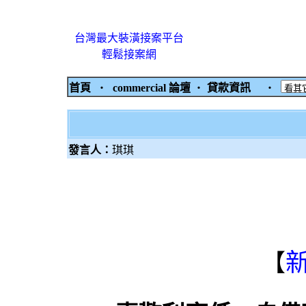
台灣最大裝潢接案平台
輕鬆接案網
首頁
‧
commercial 論壇
‧
貸款資訊
‧
發言人：
琪琪
【