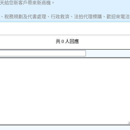
天給您新客戶帶來新商機。
、稅務規劃及代書處理、行政救濟、法拍代理標購、歡迎來電洽
共 0 人回應