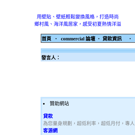
用壁貼、壁紙輕鬆變換風格，打造時尚
鄉村風、海洋風居家，感受初夏熱情洋溢
首頁
‧
commercial 論壇
‧
貸款資訊
‧
發言人：
贊助網站
貸款
為您量身規劃，超低利率，超低月付，專人
客源網