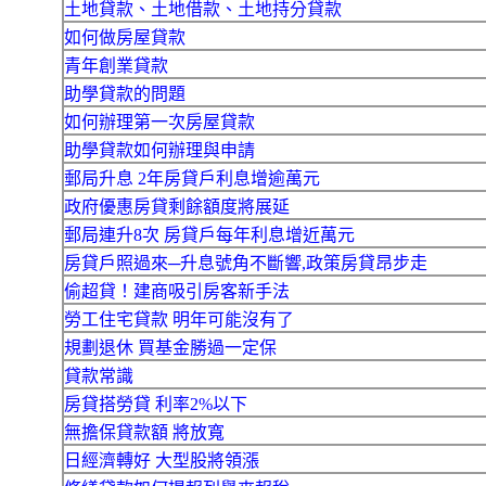
土地貸款、土地借款、土地持分貸款
如何做房屋貸款
青年創業貸款
助學貸款的問題
如何辦理第一次房屋貸款
助學貸款如何辦理與申請
郵局升息 2年房貸戶利息增逾萬元
政府優惠房貸剩餘額度將展延
郵局連升8次 房貸戶每年利息增近萬元
房貸戶照過來─升息號角不斷響,政策房貸昂步走
偷超貸！建商吸引房客新手法
勞工住宅貸款 明年可能沒有了
規劃退休 買基金勝過一定保
貸款常識
房貸搭勞貸 利率2%以下
無擔保貸款額 將放寬
日經濟轉好 大型股將領漲