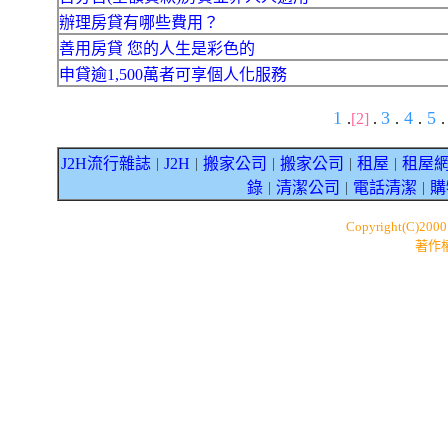
辦理房貸有哪些費用？
善用房貸 您的人生是彩色的
申貸逾1,500萬者可享個人化服務
1
3
4
5
.
[2]
.
.
.
.
J2H流行雜誌
J2H
搬家公司
搬家公司
租屋
租屋
｜
｜
｜
｜
｜
錄
清潔公司
電話清潔
購
｜
｜
｜
Copyright(C)200
著作