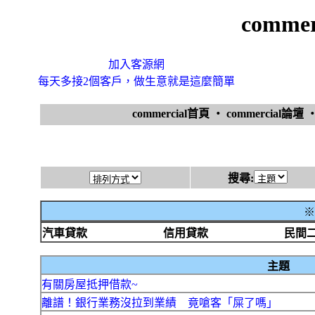
comme
加入客源網
每天多接2個客戶，做生意就是這麼簡單
commercial首頁
‧
commercial論壇
搜尋:
※
汽車貸款
信用貸款
民間
主題
有關房屋抵押借款~
離譜！銀行業務沒拉到業績 竟嗆客「屎了嗎」