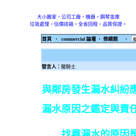
大小搬家，公司工廠，機器，鋼琴金庫
垃圾處理，估價送箱，全省回程，品質保證。
首頁
‧
commercial 論壇
‧
修繕館
‧
發言人：
龍騎士
與鄰房發生漏水糾紛
漏水原因之鑑定與責
找尋漏水的原因是修