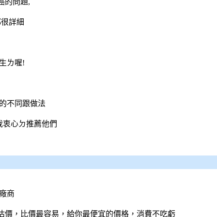
的問題,
都很詳細
生ㄌ喔!
法的不同跟做法
我衷心ㄉ推薦他們
廠商
估價，比價最容易，給你最便宜的價格，消費不吃虧