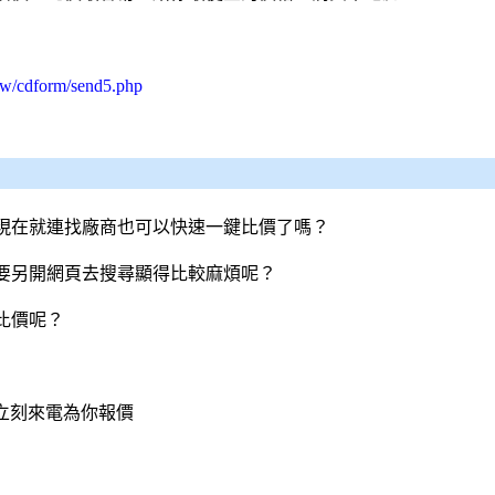
tw/cdform/send5.php
現在就連找廠商也可以快速一鍵比價了嗎？
要另開網頁去搜尋顯得比較麻煩呢？
比價呢？
會立刻來電為你報價