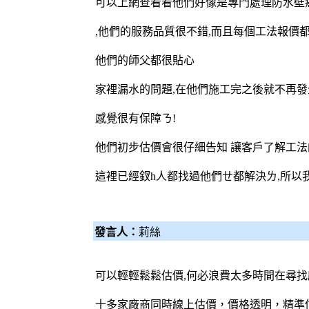
可以上網查看看他們好像是專門處理防水壁癌
,他們的服務品質很不錯,而且每個工法報價
他們的師父都很貼心
家裡漏水的問題,在他們施工完之後就不再發
感覺很有保障ㄋ!
他們初步估價會很仔細告知 讓客戶了解工
這裡已經釵h人都找過他們ㄝ都解決ㄌ,所以
發言人：
莉絲
可以輕輕鬆鬆估價,何必浪費太多時間在尋找
十多家廠商同時線上估價，價格透明，精準