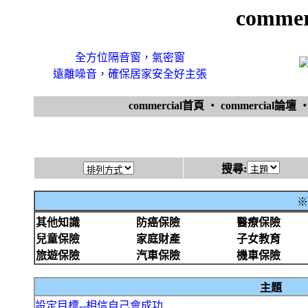
comme
全方位隔音窗，氣密窗
遠離噪音，確保居家安全好主張
commercial首頁
‧
commercial論壇
搜尋:
※
其他知識
防癌保險
醫療保險
兒童保險
家庭財產
子女教育
旅遊保險
汽車保險
機車保險
主題
設定目標--相信自己會成功