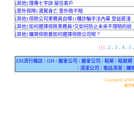
[其他] 理專七字訣 留住客戶
[意外保障] 酒駕身亡 意外險不賠
[其他] 保險公司業務員自曝11種詐騙手法內幕 受益匪淺
[其他] 如何選擇保險業務員?又如何防止未來不理賠的狀
[其他] 購買保險要如何選擇保險公司呢？
2
3
4
5
[1]
.
.
.
.
.
J2H流行雜誌
J2H
搬家公司
搬家公司
租屋
租屋網
｜
｜
｜
｜
｜
清潔公司
電話清潔
購
｜
｜
｜
Copyright(C)200
著作