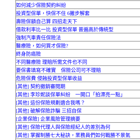
如何減少保險契約糾紛
投資型保單，快保不住 6撇步解套
壽險保額自己算 四招走天下
借款利率比一比 投資型保單 普遍高於傳統型
強制汽車責任保險法
醫療險，如何買才保險?
終身防癌險
不同醫療險 理賠所需文件也不同
要保書填寫不確實 保險公司可不理賠
危險保費 侵蝕投資型保單收益
[其他] 契約撤銷審閱期
[其他] 李珍妮談保單糾紛 一開口「拍漂亮一點」
[其他] 這份保險規劃適合我嗎？
[其他] 破解保險詐騙 三招自保
[企業保險] 企業風險管理摘要
[其他] 保險代理人與保險經紀人的差別為何
[其他] 掌握制勝七大秘訣，業務員們如何戰勝不景氣