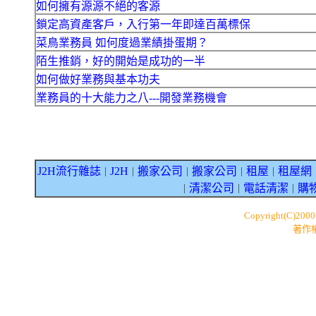
如何擁有源源不絕的客源
鎖定高資產客戶，入行第一年即達百萬標保
菜鳥業務員 如何度過業績掛蛋期？
陌生推銷，好的開始是成功的一半
如何做好業務與基本功夫
業務員的十大能力之八---開發業務機會
J2H流行雜誌
J2H
搬家公司
搬家公司
租屋
租屋網
｜
｜
｜
｜
｜
清潔公司
電話清潔
購
｜
｜
｜
Copyright(C)200
著作