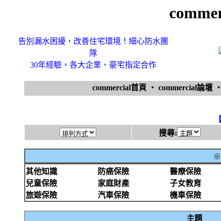
comme
告別漏水困擾，改善住宅環境！細心防水團
隊
30年經驗，各大企業、豪宅指定合作
commercial首頁
‧
commercial論壇
搜尋:
※
其他知識
防癌保險
醫療保險
兒童保險
家庭財產
子女教育
旅遊保險
汽車保險
機車保險
主題