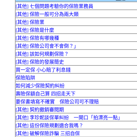
[其他] 七個問題考驗你的保險業務員
[其他] 保險一般可分為兩大類
[其他] 保險業
[其他] 保險是什麼
[其他] 保險有哪幾種
[其他] 保險公司會不會倒？」
[其他] 該如何規劃保險？
[其他] 保險的發展簡史
買一定保 小心賠了利息錢
保險陷阱
如何減少保險契約糾紛
壽險保額自己算 四招走天下
要保書填寫不確實 保險公司可不理賠
[其他] 契約撤銷審閱期
[其他] 李珍妮談保單糾紛 一開口「拍漂亮一點」
[其他] 這份保險規劃適合我嗎？
[其他] 破解保險詐騙 三招自保