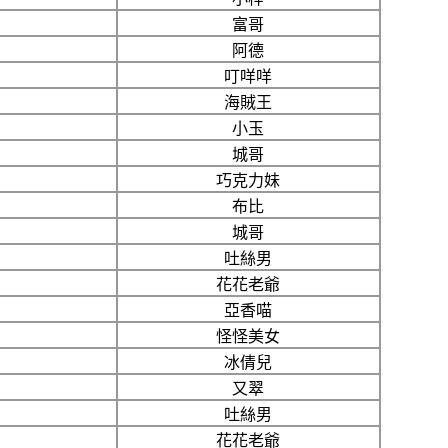
富哥
阿德
叮咩咩
海賊王
小玉
城哥
巧克力妹
布比
城哥
吐絲男
花花老爺
亞香喵
怪怪美女
冰倩兒
又翠
吐絲男
花花老爺