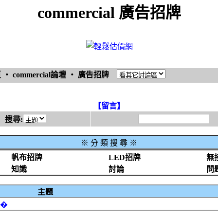
commercial 廣告招牌
頁
‧
commercial論壇
‧
廣告招牌
【留言】
搜尋:
※
分 類 搜 尋 ※
帆布招牌
LED招牌
無
知識
討論
問
主題
台�