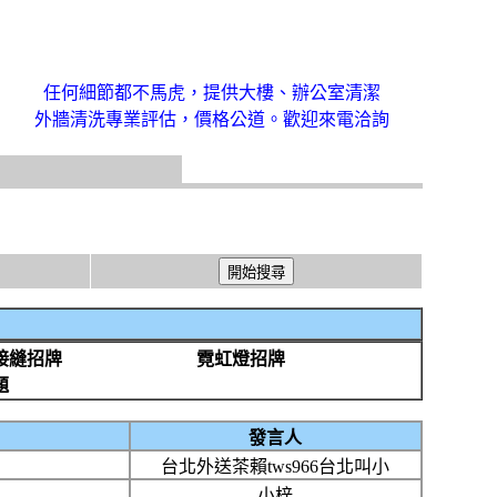
任何細節都不馬虎，提供大樓、辦公室清潔
外牆清洗專業評估，價格公道。歡迎來電洽詢
接縫招牌
霓虹燈招牌
題
發言人
台北外送茶賴tws966台北叫小
小梓