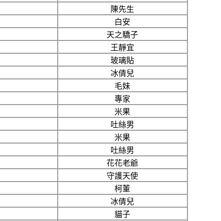
陳先生
白安
天之驕子
王靜宜
玻璃貼
冰倩兒
毛妹
專家
米果
吐絲男
米果
吐絲男
花花老爺
守護天使
柯董
冰倩兒
貓子