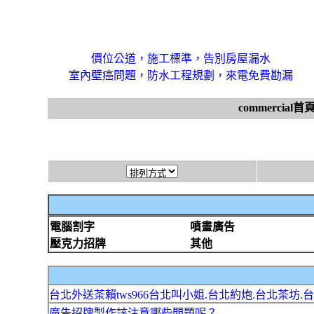
價位公道，施工標準，告別房屋漏水
室內壁癌問題，防水工程規劃，來電免費勘漏
commercial首
電腦割字
噴畫廣告
壓克力招牌
其他
台北外送茶賴tws966台北叫小姐.台北約炮.台北茶坊.
廣告招牌製作該注意哪些問題呢？