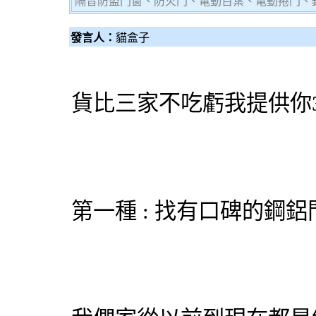
隔音防盜門窗、防火門、電動百葉、電動捲門、
發言人：
貓盒子
貨比三家不吃虧我提供你
第一種 : 找有口碑的鋼
鋁