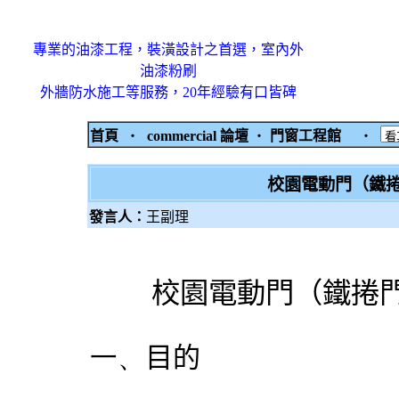
專業的油漆工程，裝潢設計之首選，室內外
油漆粉刷
外牆防水施工等服務，20年經驗有口皆碑
首頁
‧
commercial 論壇
‧
門窗工程館
‧
校園電動門（鐵
發言人：
王副理
校園電動門（鐵捲
一、
目的