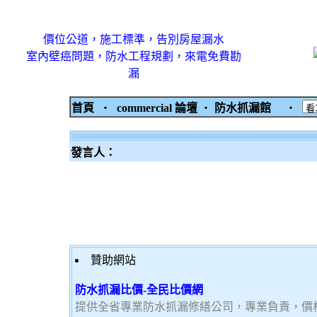
價位公道，施工標準，告別房屋漏水
室內壁癌問題，防水工程規劃，來電免費勘
漏
首頁
‧
commercial 論壇
‧
防水抓漏館
‧
發言人：
贊助網站
防水抓漏比價-全民比價網
提供全省專業防水抓漏修繕公司，專業負責，價