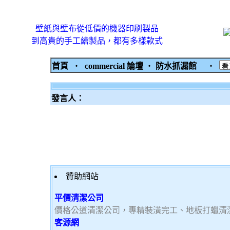
壁紙與壁布從低價的機器印刷製品
到高貴的手工繪製品，都有多樣款式
首頁
‧
commercial 論壇
‧
防水抓漏館
‧
發言人：
贊助網站
平價清潔公司
價格公道清潔公司，專精裝潢完工、地板打蠟清
客源網