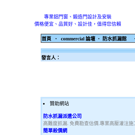
專業鋁門窗、鍛造門設計及安裝
價格便宜、品質好、設計佳，值得您信賴
首頁
‧
commercial 論壇
‧
防水抓漏館
發言人：
贊助網站
防水抓漏派遣公司
高難度抓漏. 免費勘查估價.專業高壓灌注施工
簡單殺價網