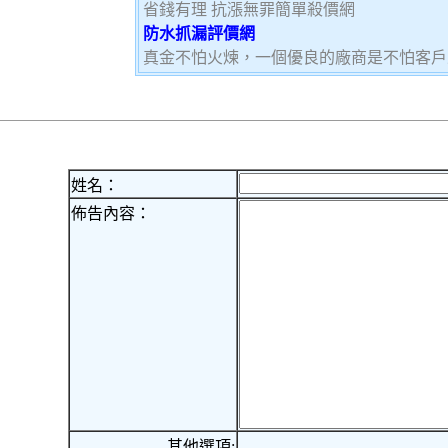
省錢有理 抗漲無罪簡單殺價網
防水抓漏評價網
真金不怕火煉，一個優良的廠商是不怕客戶
姓名：
佈告內容：
其他選項: