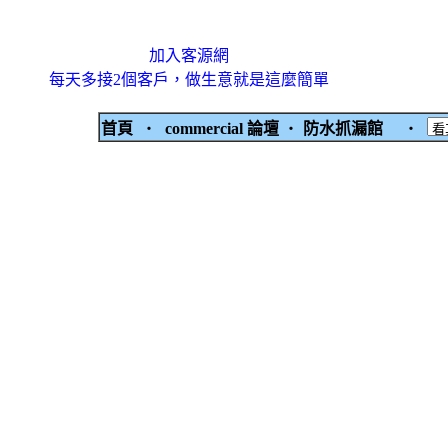
加入客源網
每天多接2個客戶，做生意就是這麼簡單
首頁
‧
commercial 論壇
‧
防水抓漏館
‧