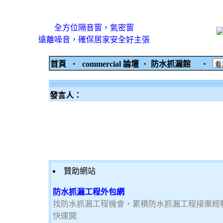
全方位隔音窗，氣密窗
遠離噪音，確保居家安全好主張
首頁
‧
commercial 論壇
‧
防水抓漏館
‧
發言人：
贊助網站
防水抓漏工程外包網
找防水抓漏工程機會，累積防水抓漏工程接案經
快速開