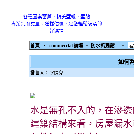
各種圖案窗簾、精美壁紙、壁貼
專業到府丈量、送樣估價，是您輕鬆裝潢的
好選擇
首頁
‧
commercial 論壇
‧
防水抓漏館
‧
如何
發言人：
冰倩兒
水是無孔不入的，在滲透
建築結構來看，房屋漏水