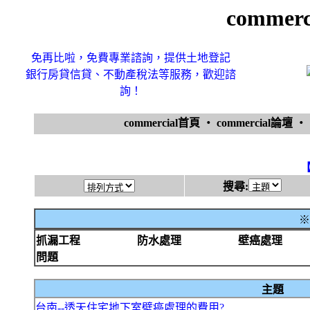
comme
免再比啦，免費專業諮詢，提供土地登記
銀行房貸信貸、不動產稅法等服務，歡迎諮
詢！
commercial首頁
‧
commercial論壇
‧
搜尋:
※
抓漏工程
防水處理
壁癌處理
問題
主題
台南--透天住宅地下室壁癌處理的費用?