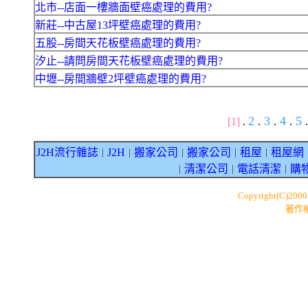
北市--店面一樓牆面壁癌處理的費用?
新莊--中古屋13坪壁癌處理的費用?
五股--房間天花板壁癌處理的費用?
汐止--請問房間天花板壁癌處理的費用?
中壢--房間牆壁2坪壁癌處理的費用?
2
3
4
5
[1]
.
.
.
.
.
J2H流行雜誌
J2H
搬家公司
搬家公司
租屋
租屋網
｜
｜
｜
｜
｜
清潔公司
電話清潔
購
｜
｜
｜
Copyright(C)200
著作