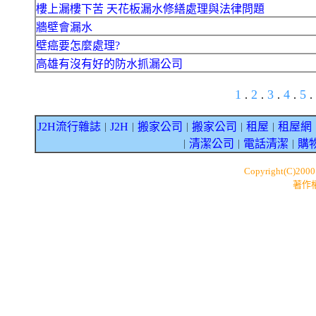
樓上漏樓下苦 天花板漏水修繕處理與法律問題
牆壁會漏水
壁癌要怎麼處理?
高雄有沒有好的防水抓漏公司
1
2
3
4
5
.
.
.
.
.
J2H流行雜誌
J2H
搬家公司
搬家公司
租屋
租屋網
｜
｜
｜
｜
｜
清潔公司
電話清潔
購
｜
｜
｜
Copyright(C)200
著作