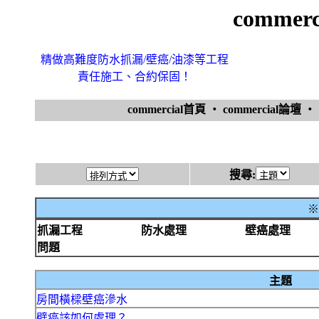
comme
精做高難度防水抓漏/壁癌/油漆等工程
責任施工、合約保固！
commercial首頁
‧
commercial論壇
‧
搜尋:
※
抓漏工程
防水處理
壁癌處理
問題
主題
房間橫樑壁癌滲水
壁癌該如何處理？