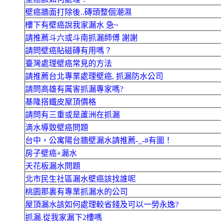
壁癌牆面打除後..磚頭整個潮濕
樓下有壁癌說我家漏水 急~
請推薦斗六或斗南抓漏師傅 謝謝
請問壁癌貼磁磚有用嗎？
臺灣處理壁癌常見的方法
請推薦台北專業處理壁癌, 抓漏防水公司
請問高雄有厲害抓漏專家嗎?
基隆搭鐵皮屋頂價格
請問有三重或是蘆洲在抓漏
滴水導致壁癌問題
台中，公寓陽台牆壁漏水請推薦-_-#有圖！
房子壁癌+漏水
天花板漏水問題
北市民生社區漏水壁癌該找誰呢
桃園那裏有專業抓漏水的公司
屋頂漏水該如何處理較省錢及可以一勞永逸?
抓漏.從我家漏下2樓嗎