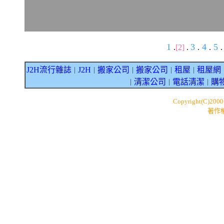
1
3
4
5
.
[2]
.
.
.
.
J2H流行雜誌
J2H
搬家公司
搬家公司
租屋
租屋網
｜
｜
｜
｜
｜
清潔公司
電話清潔
購
｜
｜
｜
Copyright(C)200
著作