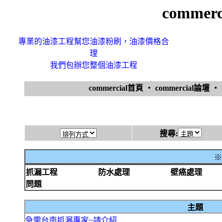
comme
專業的油漆工程幫您油漆粉刷，油漆價格合
理
我們包辦您整個油漆工程
commercial首頁
‧
commercial論壇
‧
搜尋:
※
抓漏工程
防水處理
壁癌處理
問題
主題
急需台南抓漏專家~請介紹