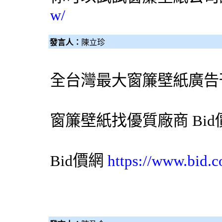
w/
發言人：
陳立珍
全台灣最大
窗簾
壁紙
廣告
窗簾
壁紙
找優質廠商
Bi
Bid價網
https://www.bid.c