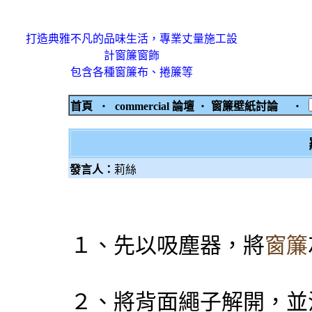
打造典雅不凡的品味生活，專業丈量施工設
計窗簾窗飾
包含各種窗簾布、捲簾等
首頁
‧
commercial 論壇
‧
窗簾壁紙討論
‧
發言人：
莉絲
１、先以吸塵器，將
窗簾
２、將背面繩子解開，並