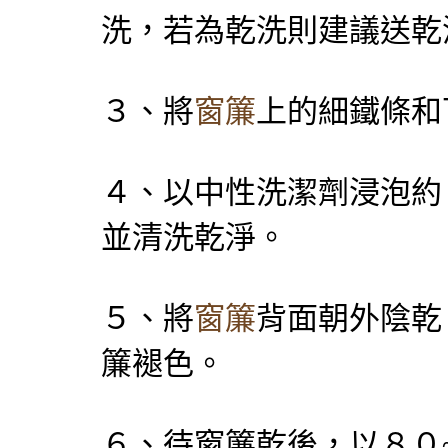
洗，若為乾洗則建議送乾
３、將
窗簾
上的細鐵條和
４、以中性洗潔劑浸泡約
並清洗乾淨。
５、將
窗簾
背面朝外陰乾
簾褪色。
６、待窗簾乾後，以８０