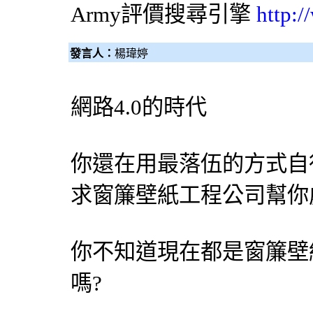
Army評價
搜尋引擎
http:
發言人：
楊瑋婷
網路4.0的時代
你還在用最落伍的方式自
求
窗簾
壁紙
工程公司幫你
你不知道現在都是
窗簾
壁
嗎?